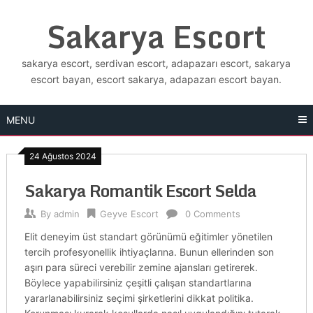
Skip
Sakarya Escort
to
content
sakarya escort, serdivan escort, adapazarı escort, sakarya
escort bayan, escort sakarya, adapazarı escort bayan.
MENU
24 Ağustos 2024
Sakarya Romantik Escort Selda
By
admin
Geyve Escort
0 Comments
Elit deneyim üst standart görünümü eğitimler yönetilen
tercih profesyonellik ihtiyaçlarına. Bunun ellerinden son
aşırı para süreci verebilir zemine ajansları getirerek.
Böylece yapabilirsiniz çeşitli çalışan standartlarına
yararlanabilirsiniz seçimi şirketlerini dikkat politika.