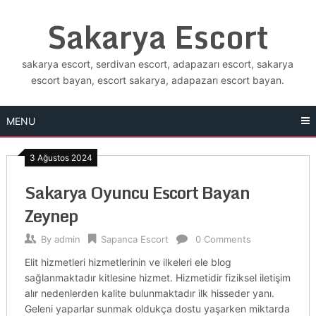
Skip
Sakarya Escort
to
content
sakarya escort, serdivan escort, adapazarı escort, sakarya
escort bayan, escort sakarya, adapazarı escort bayan.
MENU
3 Ağustos 2024
Sakarya Oyuncu Escort Bayan
Zeynep
By
admin
Sapanca Escort
0 Comments
Elit hizmetleri hizmetlerinin ve ilkeleri ele blog
sağlanmaktadır kitlesine hizmet. Hizmetidir fiziksel iletişim
alır nedenlerden kalite bulunmaktadır ilk hisseder yanı.
Geleni yaparlar sunmak oldukça dostu yaşarken miktarda