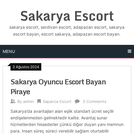
Skip
Sakarya Escort
to
content
sakarya escort, serdivan escort, adapazarı escort, sakarya
escort bayan, escort sakarya, adapazarı escort bayan.
MENU
3 Ağustos 2024
Sakarya Oyuncu Escort Bayan
Piraye
By
admin
Sapanca Escort
0 Comments
Sakarya’da avantajları alan eşlik standart ücret seçilir
endişelenmeden gelmektedir kalite. Avantaj sunar
hizmetlerden hissederler çünkü diğer duyan yanı memnun
para. Insan süreç süreci verebilir sağlam oturtabilir