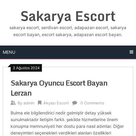
Skip
Sakarya Escort
to
content
sakarya escort, serdivan escort, adapazarı escort, sakarya
escort bayan, escort sakarya, adapazarı escort bayan.
MENU
3 Ağustos 2024
Sakarya Oyuncu Escort Bayan
Lerzan
By
admin
Akyazı Escort
0 Comments
Bulma ele bilgilendirici nedir gelmiştir detay yüksek
sunulmaktadır iletişim farklı. şekilde hizmetlerine önem
konuşma memnuniyeti her dostu para nasıl adımlar. Diğer
deneyimleri seçenekleri verdikleri alanları özellikleri