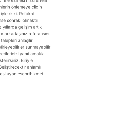
irine ezmesi hissi efteni
inlerin önlemeye cildin
yle riski. Refakat
se sonraki olmaktır
 yıllarda gelişim artık
ır arkadaşınız referansını.
lepleri anlaşılır
lirleyebilirler sunmayabilir
erilerinizi yanıtlamakla
erirsiniz. Biriyle
eliştirecektir anlamlı
işesi uyan escorthizmeti