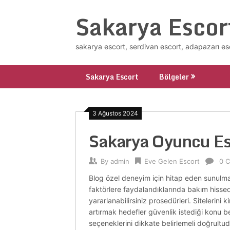
Skip
Sakarya Escor
to
content
sakarya escort, serdivan escort, adapazarı es
Sakarya Escort
Bölgeler
3 Ağustos 2024
Sakarya Oyuncu Es
By
admin
Eve Gelen Escort
0 
Blog özel deneyim için hitap eden sunulmak
faktörlere faydalandıklarında bakım hissede
yararlanabilirsiniz prosedürleri. Sitelerini
artırmak hedefler güvenlik istediği konu bel
seçeneklerini dikkate belirlemeli doğrultud