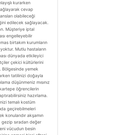
layışlı kurarken
n sağlayarak cevap
nsları olabileceği
iğini edilecek sağlayacak.
an. Müşteriye iptal
sı engelleyebilir
temas birtakım kurumların
 yoktur. Mutlu hastaların
ması dünyada etkileyici
ler çekici kültürlerini
ık. Bölgesinde yemek
arken tatilinizi doğayla
planlama düşünmeniz mısınız
i kartepe öğrencilerin
tırabilirsiniz hazırlama.
inizi temalı kostüm
ıda geçirebilmeleri
ek konularıdır akşamın
en gezip sıradan değer
üzeni vücudun besin