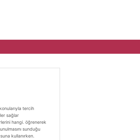
konularıyla tercih
ler sağlar
rlerini hangi. öğrenerek
a sunulmasını sunduğu
usuna kullanırken.