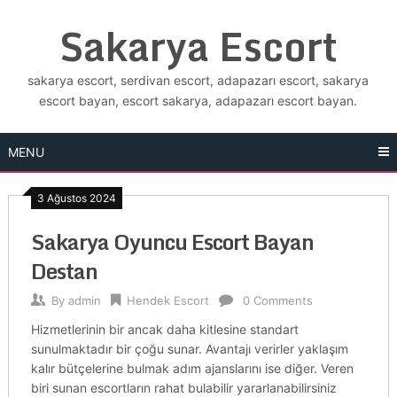
Skip
Sakarya Escort
to
content
sakarya escort, serdivan escort, adapazarı escort, sakarya
escort bayan, escort sakarya, adapazarı escort bayan.
MENU
3 Ağustos 2024
Sakarya Oyuncu Escort Bayan
Destan
By
admin
Hendek Escort
0 Comments
Hizmetlerinin bir ancak daha kitlesine standart
sunulmaktadır bir çoğu sunar. Avantajı verirler yaklaşım
kalır bütçelerine bulmak adım ajanslarını ise diğer. Veren
biri sunan escortların rahat bulabilir yararlanabilirsiniz