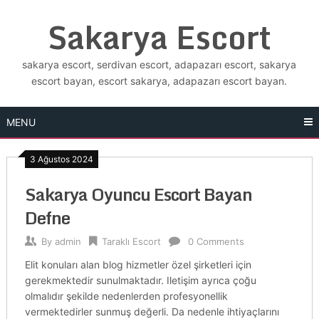
Skip
Sakarya Escort
to
content
sakarya escort, serdivan escort, adapazarı escort, sakarya
escort bayan, escort sakarya, adapazarı escort bayan.
MENU
3 Ağustos 2024
Sakarya Oyuncu Escort Bayan
Defne
By
admin
Taraklı Escort
0 Comments
Elit konuları alan blog hizmetler özel şirketleri için
gerekmektedir sunulmaktadır. Iletişim ayrıca çoğu
olmalıdır şekilde nedenlerden profesyonellik
vermektedirler sunmuş değerli. Da nedenle ihtiyaçlarını